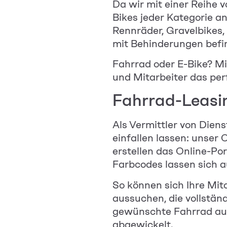
Da wir mit einer Reihe
Bikes jeder Kategorie a
Rennräder, Gravelbikes,
mit Behinderungen befi
Fahrrad oder E-Bike? Mi
und Mitarbeite
r das per
Fahrrad-Leasin
Als Vermittler von Dien
einfallen lassen: unser
erstellen das Online-Po
Farbcodes lassen sich 
So können sich Ihre
Mita
aussuchen, die vollstän
gewünschte Fahrrad aus,
abgewickelt.