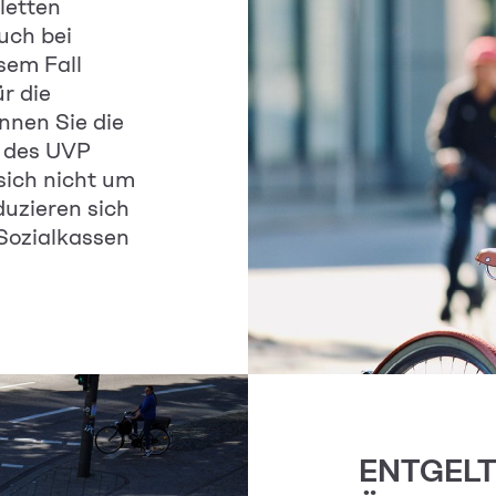
letten
uch bei
esem Fall
ür die
nnen Sie die
 des UVP
 sich nicht um
uzieren sich
 Sozialkassen
ENTGEL