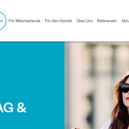
en
Für Mitarbeitende
Für den Handel
Über Uns
Referenzen
Aktu
AG &