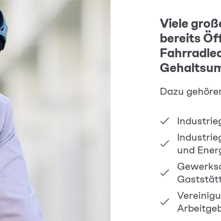
Viele groß
bereits Öf
Fahrradlea
Gehaltsum
Dazu gehören 
Industrie
Industri
und Ener
Gewerksc
Gaststät
Vereinig
Arbeitge