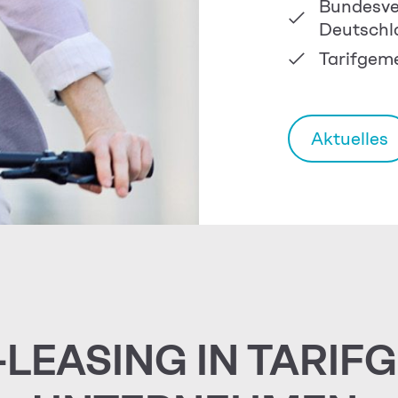
Bundesve
Deutschl
Tarifgem
Aktuelles
LEASING IN TARIF