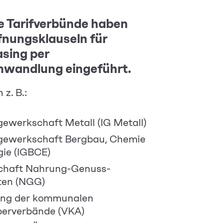
e Tarifverbünde haben
fnungsklauseln für
sing per
wandlung eingeführt.
z. B.:
gewerkschaft Metall (IG Metall)
egewerkschaft Bergbau, Chemie
gie (IGBCE)
haft Nahrung-Genuss-
ten (NGG)
ung der kommunalen
berverbände (VKA)