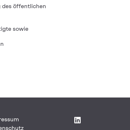
 des öffentlichen
igte sowie
en
ressum
enschutz