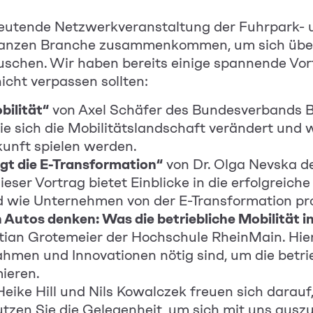
bedeutende Netzwerkveranstaltung der Fuhrpark- 
ganzen Branche zusammenkommen, um sich über
schen. Wir haben bereits einige spannende Vort
icht verpassen sollten:
bilität“
von Axel Schäfer des Bundesverbands Bet
wie sich die Mobilitätslandschaft verändert und 
kunft spielen werden.
gt die E-Transformation“
von Dr. Olga Nevska d
ieser Vortrag bietet Einblicke in die erfolgreic
d wie Unternehmen von der E-Transformation pro
 Autos denken: Was die betriebliche Mobilität i
tian Grotemeier der Hochschule RheinMain. Hier
men und Innovationen nötig sind, um die betrie
ieren.
ike Hill und Nils Kowalczek freuen sich darauf, 
Nutzen Sie die Gelegenheit, um sich mit uns au