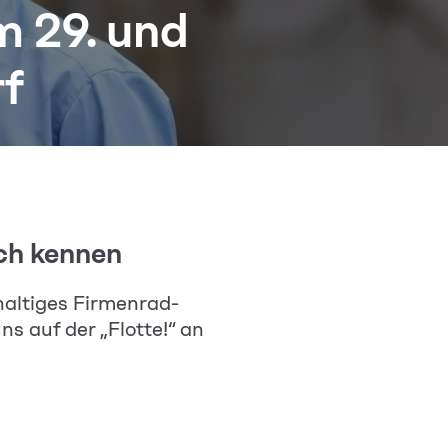
m 29. und
rf
ch kennen
altiges Firmenrad-
s auf der „Flotte!“ an